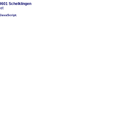
89601 Schelklingen
net
 JavaScript.