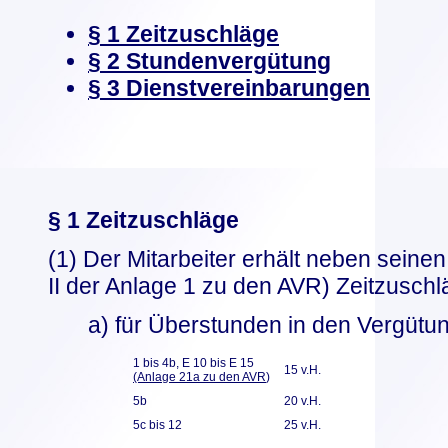
§ 1 Zeitzuschläge
§ 2 Stundenvergütung
§ 3 Dienstvereinbarungen
§ 1 Zeitzuschläge
(1) Der Mitarbeiter erhält neben seine
II der Anlage 1 zu den AVR) Zeitzuschl
a) für Überstunden in den Vergüt
1 bis 4b, E 10 bis E 15
15 v.H.
(Anlage 21a zu den AVR
)
5b
20 v.H.
5c bis 12
25 v.H.