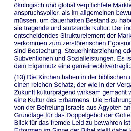
ökologisch und global verpflichtete Marktwi
anspruchsvoller, als im allgemeinen bewuß
müssen, um dauerhaften Bestand zu haben
sie tragende und stützende Kultur. Der ind
entscheidendes Strukturelement der Markt
verkommen zum zerstörerischen Egoismus
sind Bestechung, Steuerhinterziehung od
Subventionen und Sozialleistungen. Es ist
dem Eigennutz eine gemeinwohlverträglic
(13) Die Kirchen haben in der biblischen u
einen reichen Schatz, der wie in der Verg
Zukunft kulturprägend wirksam gemacht w
eine Kultur des Erbarmens. Die Erfahrun
von der Befreiung Israels aus Ägypten an, 
Grundlage für das Doppelgebot der Gotte
Blick für das fremde Leid zu bewahren ist
Erbarmen im Sinne der Bibel stellt dabei ke