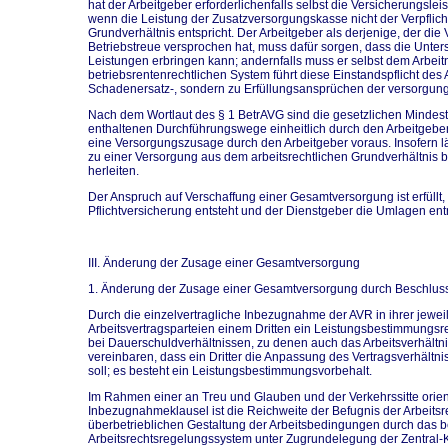
hat der Arbeitgeber erforderlichenfalls selbst die Versicherungslei
wenn die Leistung der Zusatzversorgungskasse nicht der Verpflich
Grundverhältnis entspricht. Der Arbeitgeber als derjenige, der die
Betriebstreue versprochen hat, muss dafür sorgen, dass die Unte
Leistungen erbringen kann; andernfalls muss er selbst dem Arbe
betriebsrentenrechtlichen System führt diese Einstandspflicht des A
Schadenersatz-, sondern zu Erfüllungsansprüchen der versorgung
Nach dem Wortlaut des § 1 BetrAVG sind die gesetzlichen Mindest
enthaltenen Durchführungswege einheitlich durch den Arbeitgeber z
eine Versorgungszusage durch den Arbeitgeber voraus. Insofern läß
zu einer Versorgung aus dem arbeitsrechtlichen Grundverhältnis 
herleiten.
Der Anspruch auf Verschaffung einer Gesamtversorgung ist erfüll
Pflichtversicherung entsteht und der Dienstgeber die Umlagen entr
III. Änderung der Zusage einer Gesamtversorgung
1. Änderung der Zusage einer Gesamtversorgung durch Beschluss
Durch die einzelvertragliche Inbezugnahme der AVR in ihrer jewe
Arbeitsvertragsparteien einem Dritten ein Leistungsbestimmungs
bei Dauerschuldverhältnissen, zu denen auch das Arbeitsverhältni
vereinbaren, dass ein Dritter die Anpassung des Vertragsverhäl
soll; es besteht ein Leistungsbestimmungsvorbehalt.
Im Rahmen einer an Treu und Glauben und der Verkehrssitte orien
Inbezugnahmeklausel ist die Reichweite der Befugnis der Arbeits
überbetrieblichen Gestaltung der Arbeitsbedingungen durch das 
Arbeitsrechtsregelungssystem unter Zugrundelegung der Zentral