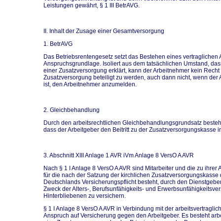
Leistungen gewährt, § 1 III BetrAVG.
II. Inhalt der Zusage einer Gesamtversorgung
1. BetrAVG
Das Betriebsrentengesetz setzt das Bestehen eines vertraglichen 
Anspruchsgrundlage. Isoliert aus dem tatsächlichen Umstand, dass 
einer Zusatzversorgung erklärt, kann der Arbeitnehmer kein Recht
Zusatzversorgung beteiligt zu werden, auch dann nicht, wenn der A
ist, den Arbeitnehmer anzumelden.
2. Gleichbehandlung
Durch den arbeitsrechtlichen Gleichbehandlungsgrundsatz besteht
dass der Arbeitgeber den Beitritt zu der Zusatzversorgungskasse im 
3. Abschnitt XIII Anlage 1 AVR iVm Anlage 8 VersO A AVR
Nach § 1 I Anlage 8 VersO A AVR sind Mitarbeiter und die zu ihrer
für die nach der Satzung der kirchlichen Zusatzversorgungskass
Deutschlands Versicherungspflicht besteht, durch den Dienstgeb
Zweck der Alters-, Berufsunfähigkeits- und Erwerbsunfähigkeitsve
Hinterbliebenen zu versichern.
§ 1 I Anlage 8 VersO A AVR in Verbindung mit der arbeitsvertragl
Anspruch auf Versicherung gegen den Arbeitgeber. Es besteht arbei