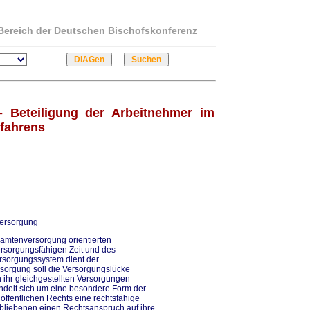
m Bereich der Deutschen Bischofskonferenz
 Beteiligung der Arbeitnehmer im
rfahrens
versorgung
Beamtenversorgung orientierten
rsorgungsfähigen Zeit und des
rsorgungssystem dient der
sorgung soll die Versorgungslücke
ihr gleichgestellten Versorgungen
andelt sich um eine besondere Form der
 öffentlichen Rechts eine rechtsfähige
rbliebenen einen Rechtsanspruch auf ihre