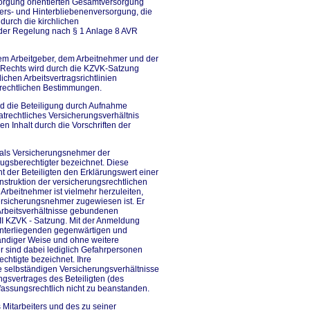
sorgung orientierten Gesamtversorgung
lters- und Hinterbliebenenversorgung, die
 durch die kirchlichen
ift der Regelung nach § 1 Anlage 8 AVR
em Arbeitgeber, dem Arbeitnehmer und der
n Rechts wird durch die KZVK-Satzung
chen Arbeitsvertragsrichtlinien
srechtlichen Bestimmungen.
rd die Beteiligung durch Aufnahme
vatrechtliches Versicherungsverhältnis
 Inhalt durch die Vorschriften der
r als Versicherungsnehmer der
zugsberechtigter bezeichnet. Diese
der Beteiligten den Erklärungswert einer
nstruktion der versicherungsrechtlichen
rbeitnehmer ist vielmehr herzuleiten,
Versicherungsnehmer zugewiesen ist. Er
e Arbeitsverhältnisse gebundenen
II KZVK - Satzung. Mit der Anmeldung
unterliegenden gegenwärtigen und
tändiger Weise und ohne weitere
 sind dabei lediglich Gefahrpersonen
chtigte bezeichnet. Ihre
e selbständigen Versicherungsverhältnisse
gsvertrages des Beteiligten (des
fassungsrechtlich nicht zu beanstanden.
 Mitarbeiters und des zu seiner