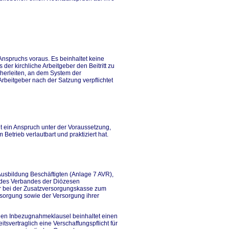
Anspruchs voraus. Es beinhaltet keine
der kirchliche Arbeitgeber den Beitritt zu
 herleiten, an dem System der
rbeitgeber nach der Satzung verpflichtet
 ein Anspruch unter der Voraussetzung,
Betrieb verlautbart und praktiziert hat.
 Ausbildung Beschäftigten (Anlage 7 AVR),
e des Verbandes der Diözesen
er bei der Zusatzversorgungskasse zum
rsorgung sowie der Versorgung ihrer
ichen Inbezugnahmeklausel beinhaltet einen
tsvertraglich eine Verschaffungspflicht für