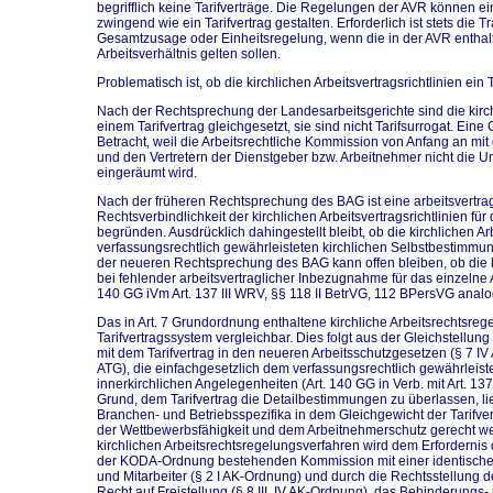
begrifflich keine Tarifverträge. Die Regelungen der AVR können ein
zwingend wie ein Tarifvertrag gestalten. Erforderlich ist stets die 
Gesamtzusage oder Einheitsregelung, wenn die in der AVR enthal
Arbeitsverhältnis gelten sollen.
Problematisch ist, ob die kirchlichen Arbeitsvertragsrichtlinien ein T
Nach der Rechtsprechung der Landesarbeitsgerichte sind die kirchl
einem Tarifvertrag gleichgesetzt, sie sind nicht Tarifsurrogat. Eine
Betracht, weil die Arbeitsrechtliche Kommission von Anfang an mi
und den Vertretern der Dienstgeber bzw. Arbeitnehmer nicht die Un
eingeräumt wird.
Nach der früheren Rechtsprechung des BAG ist eine arbeitsvertr
Rechtsverbindlichkeit der kirchlichen Arbeitsvertragsrichtlinien für
begründen. Ausdrücklich dahingestellt bleibt, ob die kirchlichen Ar
verfassungsrechtlich gewährleisteten kirchlichen Selbstbestimm
der neueren Rechtsprechung des BAG kann offen bleiben, ob die ki
bei fehlender arbeitsvertraglicher Inbezugnahme für das einzelne Ar
140 GG iVm Art. 137 III WRV, §§ 118 II BetrVG, 112 BPersVG analo
Das in Art. 7 Grundordnung enthaltene kirchliche Arbeitsrechtsreg
Tarifvertragssystem vergleichbar. Dies folgt aus der Gleichstellung 
mit dem Tarifvertrag in den neueren Arbeitsschutzgesetzen (§ 7 IV A
ATG), die einfachgesetzlich dem verfassungsrechtlich gewährleist
innerkirchlichen Angelegenheiten (Art. 140 GG in Verb. mit Art. 13
Grund, dem Tarifvertrag die Detailbestimmungen zu überlassen, l
Branchen- und Betriebsspezifika in dem Gleichgewicht der Tarifv
der Wettbewerbsfähigkeit und dem Arbeitnehmerschutz gerecht we
kirchlichen Arbeitsrechtsregelungsverfahren wird dem Erfordernis 
der KODA-Ordnung bestehenden Kommission mit einer identischen
und Mitarbeiter (§ 2 I AK-Ordnung) und durch die Rechtsstellung de
Recht auf Freistellung (§ 8 III, IV AK-Ordnung), das Behinderungs-