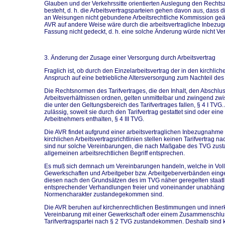
Glauben und der Verkehrssitte orientierten Auslegung den Rechts
besteht, d. h. die Arbeitsvertragsparteien gehen davon aus, dass di
an Weisungen nicht gebundene Arbeitsrechtliche Kommission geä
AVR auf andere Weise wäre durch die arbeitsvertragliche Inbezug
Fassung nicht gedeckt, d. h. eine solche Änderung würde nicht Ver
3. Änderung der Zusage einer Versorgung durch Arbeitsvertrag
Fraglich ist, ob durch den Einzelarbeitsvertrag der in den kirchlich
Anspruch auf eine betriebliche Altersversorgung zum Nachteil de
Die Rechtsnormen des Tarifvertrages, die den Inhalt, den Abschl
Arbeitsverhältnissen ordnen, gelten unmittelbar und zwingend zw
die unter den Geltungsbereich des Tarifvertrages fallen, § 4 I 
zulässig, soweit sie durch den Tarifvertrag gestattet sind oder 
Arbeitnehmers enthalten, § 4 III TVG.
Die AVR findet aufgrund einer arbeitsvertraglichen Inbezugnahme
kirchlichen Arbeitsvertragsrichtlinien stellen keinen Tarifvertrag n
sind nur solche Vereinbarungen, die nach Maßgabe des TVG zu
allgemeinen arbeitsrechtlichen Begriff entsprechen.
Es muß sich demnach um Vereinbarungen handeln, welche in Vollzu
Gewerkschaften und Arbeitgeber bzw. Arbeitgeberverbänden ein
diesen nach den Grundsätzen des im TVG näher geregelten staatli
entsprechender Verhandlungen freier und voneinander unabhängige
Normencharakter zustandegekommen sind.
Die AVR beruhen auf kirchenrechtlichen Bestimmungen und innerk
Vereinbarung mit einer Gewerkschaft oder einem Zusammenschlu
Tarifvertragspartei nach § 2 TVG zustandekommen. Deshalb sind kir