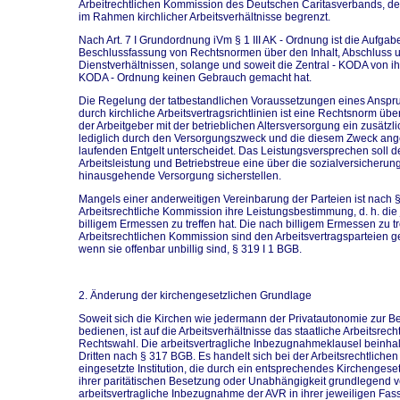
Arbeitrechtlichen Kommission des Deutschen Caritasverbands, de
im Rahmen kirchlicher Arbeitsverhältnisse begrenzt.
Nach Art. 7 I Grundordnung iVm § 1 III AK - Ordnung ist die Aufga
Beschlussfassung von Rechtsnormen über den Inhalt, Abschluss 
Dienstverhältnissen, solange und soweit die Zentral - KODA von i
KODA - Ordnung keinen Gebrauch gemacht hat.
Die Regelung der tatbestandlichen Voraussetzungen eines Anspruc
durch kirchliche Arbeitsvertragsrichtlinien ist eine Rechtsnorm übe
der Arbeitgeber mit der betrieblichen Altersversorgung ein zusätzli
lediglich durch den Versorgungszweck und die diesem Zweck ang
laufenden Entgelt unterscheidet. Das Leistungsversprechen soll 
Arbeitsleistung und Betriebstreue eine über die sozialversicheru
hinausgehende Versorgung sicherstellen.
Mangels einer anderweitigen Vereinbarung der Parteien ist nach
Arbeitsrechtliche Kommission ihre Leistungsbestimmung, d. h. di
billigem Ermessen zu treffen hat. Die nach billigem Ermessen zu 
Arbeitsrechtlichen Kommission sind den Arbeitsvertragsparteien g
wenn sie offenbar unbillig sind, § 319 I 1 BGB.
2. Änderung der kirchengesetzlichen Grundlage
Soweit sich die Kirchen wie jedermann der Privatautonomie zur B
bedienen, ist auf die Arbeitsverhältnisse das staatliche Arbeitsrec
Rechtswahl. Die arbeitsvertragliche Inbezugnahmeklausel beinha
Dritten nach § 317 BGB. Es handelt sich bei der Arbeitsrechtlich
eingesetzte Institution, die durch ein entsprechendes Kirchengese
ihrer paritätischen Besetzung oder Unabhängigkeit grundlegend 
arbeitsvertragliche Inbezugnahme der AVR in ihrer jeweiligen Fa