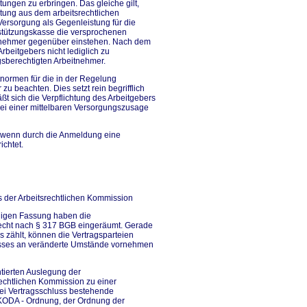
stungen zu erbringen. Das gleiche gilt,
tung aus dem arbeitsrechtlichen
 Versorgung als Gegenleistung für die
rstützungskasse die versprochenen
itnehmer gegenüber einstehen. Nach dem
rbeitgebers nicht lediglich zu
sberechtigten Arbeitnehmer.
normen für die in der Regelung
u beachten. Dies setzt rein begrifflich
t sich die Verpflichtung des Arbeitgebers
bei einer mittelbaren Versorgungszusage
t, wenn durch die Anmeldung eine
ichtet.
 der Arbeitsrechtlichen Kommission
iligen Fassung haben die
recht nach § 317 BGB eingeräumt. Gerade
s zählt, können die Vertragsparteien
tnisses an veränderte Umstände vornehmen
tierten Auslegung der
rechtlichen Kommission zu einer
bei Vertragsschluss bestehende
-KODA - Ordnung, der Ordnung der