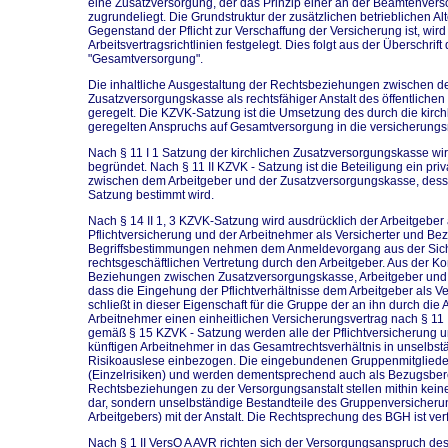
eine Zusatzversorgung, der das Prinzip einer an der Beamtenver
zugrundeliegt. Die Grundstruktur der zusätzlichen betrieblichen A
Gegenstand der Pflicht zur Verschaffung der Versicherung ist, wird
Arbeitsvertragsrichtlinien festgelegt. Dies folgt aus der Überschr
"Gesamtversorgung".
Die inhaltliche Ausgestaltung der Rechtsbeziehungen zwischen d
Zusatzversorgungskasse als rechtsfähiger Anstalt des öffentliche
geregelt. Die KZVK-Satzung ist die Umsetzung des durch die kirchli
geregelten Anspruchs auf Gesamtversorgung in die versicherung
Nach § 11 I 1 Satzung der kirchlichen Zusatzversorgungskasse wi
begründet. Nach § 11 II KZVK - Satzung ist die Beteiligung ein pri
zwischen dem Arbeitgeber und der Zusatzversorgungskasse, dessen
Satzung bestimmt wird.
Nach § 14 II 1, 3 KZVK-Satzung wird ausdrücklich der Arbeitgebe
Pflichtversicherung und der Arbeitnehmer als Versicherter und Be
Begriffsbestimmungen nehmen dem Anmeldevorgang aus der Sicht 
rechtsgeschäftlichen Vertretung durch den Arbeitgeber. Aus der Ko
Beziehungen zwischen Zusatzversorgungskasse, Arbeitgeber und A
dass die Eingehung der Pflichtverhältnisse dem Arbeitgeber als 
schließt in dieser Eigenschaft für die Gruppe der an ihn durch di
Arbeitnehmer einen einheitlichen Versicherungsvertrag nach § 11 
gemäß § 15 KZVK - Satzung werden alle der Pflichtversicherung 
künftigen Arbeitnehmer in das Gesamtrechtsverhältnis in unselbs
Risikoauslese einbezogen. Die eingebundenen Gruppenmitglieder
(Einzelrisiken) und werden dementsprechend auch als Bezugsbere
Rechtsbeziehungen zu der Versorgungsanstalt stellen mithin kein
dar, sondern unselbständige Bestandteile des Gruppenversicherun
Arbeitgebers) mit der Anstalt. Die Rechtsprechung des BGH ist ver
Nach § 1 II VersO A AVR richten sich der Versorgungsanspruch des