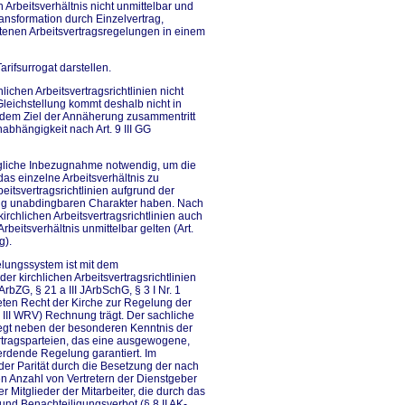
 Arbeitsverhältnis nicht unmittelbar und
Transformation durch Einzelvertrag,
tenen Arbeitsvertragsregelungen in einem
arifsurrogat darstellen.
ichen Arbeitsvertragsrichtlinien nicht
 Gleichstellung kommt deshalb nicht in
t dem Ziel der Annäherung zusammentritt
abhängigkeit nach Art. 9 III GG
agliche Inbezugnahme notwendig, um die
 das einzelne Arbeitsverhältnis zu
beitsvertragsrichtlinien aufgrund der
ung unabdingbaren Charakter haben. Nach
rchlichen Arbeitsvertragsrichtlinien auch
beitsverhältnis unmittelbar gelten (Art.
g).
elungssystem ist mit dem
der kirchlichen Arbeitsvertragsrichtlinien
rbZG, § 21 a III JArbSchG, § 3 I Nr. 1
eten Recht der Kirche zur Regelung der
7 III WRV) Rechnung trägt. Der sachliche
iegt neben der besonderen Kenntnis der
ertragsparteien, das eine ausgewogene,
rdende Regelung garantiert. Im
der Parität durch die Besetzung der nach
 Anzahl von Vertretern der Dienstgeber
r Mitglieder der Mitarbeiter, die durch das
 und Benachteiligungsverbot (§ 8 II AK-