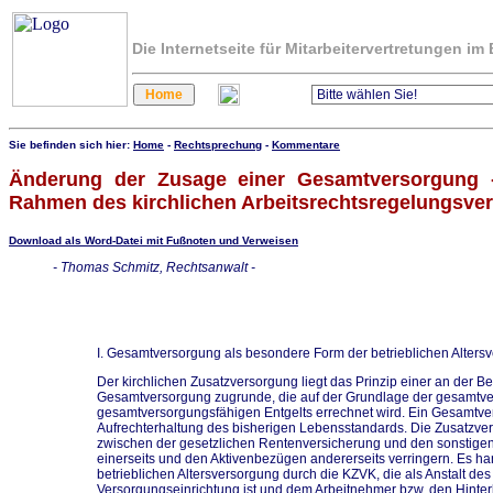
Die Internetseite für Mitarbeitervertretungen i
Sie befinden sich hier:
Home
-
Rechtsprechung
-
Kommentare
Änderung der Zusage einer Gesamtversorgung -
Rahmen des kirchlichen Arbeitsrechtsregelungsve
Download als Word-Datei mit Fußnoten und Verweisen
- Thomas Schmitz, Rechtsanwalt -
I. Gesamtversorgung als besondere Form der betrieblichen Alters
Der kirchlichen Zusatzversorgung liegt das Prinzip einer an der 
Gesamtversorgung zugrunde, die auf der Grundlage der gesamtve
gesamtversorgungsfähigen Entgelts errechnet wird. Ein Gesamtve
Aufrechterhaltung des bisherigen Lebensstandards. Die Zusatzver
zwischen der gesetzlichen Rentenversicherung und den sonstigen 
einerseits und den Aktivenbezügen andererseits verringern. Es h
betrieblichen Altersversorgung durch die KZVK, die als Anstalt des
Versorgungseinrichtung ist und dem Arbeitnehmer bzw. den Hinte