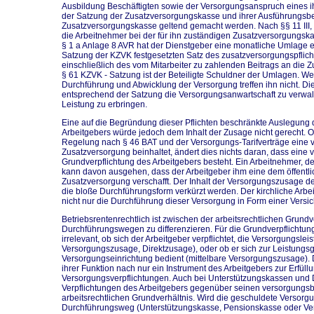
Ausbildung Beschäftigten sowie der Versorgungsanspruch eines ih
der Satzung der Zusatzversorgungskasse und ihrer Ausführungs
Zusatzversorgungskasse geltend gemacht werden. Nach §§ 11 III,
die Arbeitnehmer bei der für ihn zuständigen Zusatzversorgung
§ 1 a Anlage 8 AVR hat der Dienstgeber eine monatliche Umlage 
Satzung der KZVK festgesetzten Satz des zusatzversorgungspflicht
einschließlich des vom Mitarbeiter zu zahlenden Beitrags an die
§ 61 KZVK - Satzung ist der Beteiligte Schuldner der Umlagen. Wei
Durchführung und Abwicklung der Versorgung treffen ihn nicht. D
entsprechend der Satzung die Versorgungsanwartschaft zu verwal
Leistung zu erbringen.
Eine auf die Begründung dieser Pflichten beschränkte Auslegung
Arbeitgebers würde jedoch dem Inhalt der Zusage nicht gerecht. O
Regelung nach § 46 BAT und der Versorgungs-Tarifverträge eine 
Zusatzversorgung beinhaltet, ändert dies nichts daran, dass ei
Grundverpflichtung des Arbeitgebers besteht. Ein Arbeitnehmer, der 
kann davon ausgehen, dass der Arbeitgeber ihm eine dem öffentl
Zusatzversorgung verschafft. Der Inhalt der Versorgungszusage des
die bloße Durchführungsform verkürzt werden. Der kirchliche Arb
nicht nur die Durchführung dieser Versorgung in Form einer Versi
Betriebsrentenrechtlich ist zwischen der arbeitsrechtlichen Grund
Durchführungswegen zu differenzieren. Für die Grundverpflichtung 
irrelevant, ob sich der Arbeitgeber verpflichtet, die Versorgungsle
Versorgungszusage, Direktzusage), oder ob er sich zur Leistungs
Versorgungseinrichtung bedient (mittelbare Versorgungszusage). D
ihrer Funktion nach nur ein Instrument des Arbeitgebers zur Erfüllu
Versorgungsverpflichtungen. Auch bei Unterstützungskassen und 
Verpflichtungen des Arbeitgebers gegenüber seinen versorgungs
arbeitsrechtlichen Grundverhältnis. Wird die geschuldete Versor
Durchführungsweg (Unterstützungskasse, Pensionskasse oder Ve