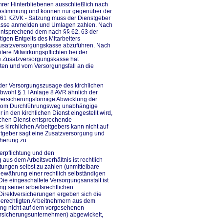
rer Hinterbliebenen ausschließlich nach
bestimmung und können nur gegenüber der
 61 KZVK - Satzung muss der Dienstgeber
skasse anmelden und Umlagen zahlen. Nach
entsprechend dem nach §§ 62, 63 der
igen Entgelts des Mitarbeiters
 Zusatzversorgungskasse abzuführen. Nach
tere Mitwirkungspflichten bei der
ie Zusatzversorgungskasse hat
ten und vom Versorgungsfall an die
 der Versorgungszusage des kirchlichen
bwohl § 1 I Anlage 8 AVR ähnlich der
versicherungsförmige Abwicklung der
ne vom Durchführungsweg unabhängige
in den kirchlichen Dienst eingestellt wird,
ichen Dienst entsprechende
 kirchlichen Arbeitgebers kann nicht auf
eitgeber sagt eine Zusatzversorgung und
cherung zu.
verpflichtung und den
aus dem Arbeitsverhältnis ist rechtlich
istungen selbst zu zahlen (unmittelbare
gewährung einer rechtlich selbständigen
ie eingeschaltete Versorgungsanstalt ist
ng seiner arbeitsrechtlichen
Direktversicherungen ergeben sich die
berechtigten Arbeitnehmern aus dem
gung nicht auf dem vorgesehenen
rsicherungsunternehmen) abgewickelt,