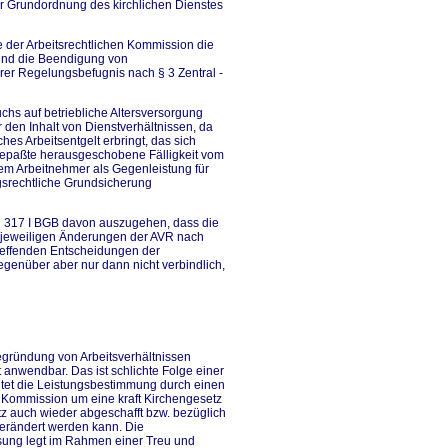
r Grundordnung des kirchlichen Dienstes
be der Arbeitsrechtlichen Kommission die
und die Beendigung von
hrer Regelungsbefugnis nach § 3 Zentral -
hs auf betriebliche Altersversorgung
r den Inhalt von Dienstverhältnissen, da
ches Arbeitsentgelt erbringt, das sich
epaßte herausgeschobene Fälligkeit vom
dem Arbeitnehmer als Gegenleistung für
ngsrechtliche Grundsicherung
 § 317 I BGB davon auszugehen, dass die
e jeweiligen Änderungen der AVR nach
treffenden Entscheidungen der
egenüber aber nur dann nicht verbindlich,
egründung von Arbeitsverhältnissen
ht anwendbar. Das ist schlichte Folge einer
ltet die Leistungsbestimmung durch einen
en Kommission um eine kraft Kirchengesetz
tz auch wieder abgeschafft bzw. bezüglich
verändert werden kann. Die
ssung legt im Rahmen einer Treu und