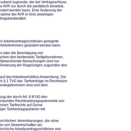
zustand zugrunde, der bei Vertragsschluss
e AVR nur durch die paritätisch besetzte,
ndert werden kann. Eine Änderung der
nahme der AVR in ihrer jeweiligen
tragsbestandteil.
en Arbeitsvertragsrichtlinien geregelte
s Arbeitnehmers geändert werden kann.
uss oder die Beendigung von
ischen den beiderseits Tarifgebundenen,
TVG. Abweichende Abmachungen sind nur
eine Änderung der Regelungen zugunsten des
 auf das Arbeitsverhältnis Anwendung. Die
ach § 1 TVG dar. Tarifverträge im Rechtssinn
standegekommen sind und dem
g der durch Art. 9 III GG den
geräumten Rechtssetzungsautonomie von
chen Tarifrechts auf Grund
r Tarifvertragsparteien mit
irchlichen Vereinbarungen, die ohne
ss von Gewerkschaften als
chliche Arbeitsvertragsrichtlinien rein