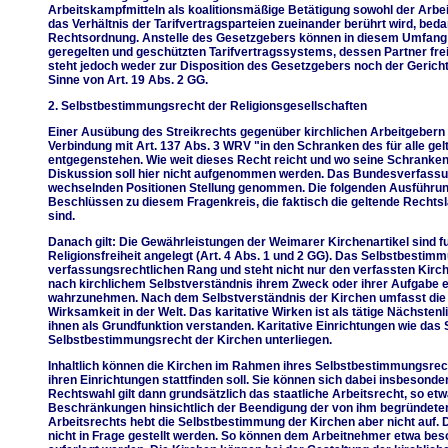
Arbeitskampfmitteln als koalitionsmäßige Betätigung sowohl der Arbei
das Verhältnis der Tarifvertragsparteien zueinander berührt wird, bedar
Rechtsordnung. Anstelle des Gesetzgebers können in diesem Umfang au
geregelten und geschützten Tarifvertragssystems, dessen Partner frei 
steht jedoch weder zur Disposition des Gesetzgebers noch der Gericht
Sinne von Art. 19 Abs. 2 GG.
2. Selbstbestimmungsrecht der Religionsgesellschaften
Einer Ausübung des Streikrechts gegenüber kirchlichen Arbeitgebern 
Verbindung mit Art. 137 Abs. 3 WRV "in den Schranken des für alle g
entgegenstehen. Wie weit dieses Recht reicht und wo seine Schranken li
Diskussion soll hier nicht aufgenommen werden. Das Bundesverfassu
wechselnden Positionen Stellung genommen. Die folgenden Ausführung
Beschlüssen zu diesem Fragenkreis, die faktisch die geltende Rech
sind.
Danach gilt: Die Gewährleistungen der Weimarer Kirchenartikel sind 
Religionsfreiheit angelegt (Art. 4 Abs. 1 und 2 GG). Das Selbstbestim
verfassungsrechtlichen Rang und steht nicht nur den verfassten Kirche
nach kirchlichem Selbstverständnis ihrem Zweck oder ihrer Aufgabe e
wahrzunehmen. Nach dem Selbstverständnis der Kirchen umfasst die R
Wirksamkeit in der Welt. Das karitative Wirken ist als tätige Nächsten
ihnen als Grundfunktion verstanden. Karitative Einrichtungen wie das
Selbstbestimmungsrecht der Kirchen unterliegen.
Inhaltlich können die Kirchen im Rahmen ihres Selbstbestimmungsrech
ihren Einrichtungen stattfinden soll. Sie können sich dabei insbesond
Rechtswahl gilt dann grundsätzlich das staatliche Arbeitsrecht, so 
Beschränkungen hinsichtlich der Beendigung der von ihm begründeten 
Arbeitsrechts hebt die Selbstbestimmung der Kirchen aber nicht auf. Da
nicht in Frage gestellt werden. So können dem Arbeitnehmer etwa be