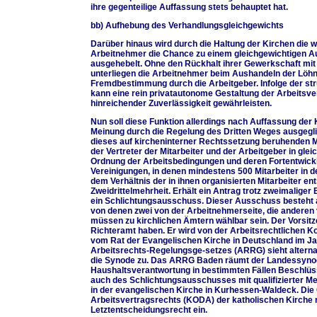
ihre gegenteilige Auffassung stets behauptet hat.
bb) Aufhebung des Verhandlungsgleichgewichts
Darüber hinaus wird durch die Haltung der Kirchen die wi
Arbeitnehmer die Chance zu einem gleichgewichtigen A
ausgehebelt. Ohne den Rückhalt ihrer Gewerkschaft mit
unterliegen die Arbeitnehmer beim Aushandeln der Löh
Fremdbestimmung durch die Arbeitgeber. Infolge der str
kann eine rein privatautonome Gestaltung der Arbeitsve
hinreichender Zuverlässigkeit gewährleisten.
Nun soll diese Funktion allerdings nach Auffassung der 
Meinung durch die Regelung des Dritten Weges ausgegl
dieses auf kircheninterner Rechtssetzung beruhenden M
der Vertreter der Mitarbeiter und der Arbeitgeber in glei
Ordnung der Arbeitsbedingungen und deren Fortentwickl
Vereinigungen, in denen mindestens 500 Mitarbeiter in
dem Verhältnis der in ihnen organisierten Mitarbeiter e
Zweidrittelmehrheit. Erhält ein Antrag trotz zweimaliger
ein Schlichtungsausschuss. Dieser Ausschuss besteht a
von denen zwei von der Arbeitnehmerseite, die anderen 
müssen zu kirchlichen Ämtern wählbar sein. Der Vorsi
Richteramt haben. Er wird von der Arbeitsrechtlichen K
vom Rat der Evangelischen Kirche in Deutschland im J
Arbeitsrechts-Regelungsge-setzes (ARRG) sieht alterna
die Synode zu. Das ARRG Baden räumt der Landessynod
Haushaltsverantwortung in bestimmten Fällen Beschlüs
auch des Schlichtungsausschusses mit qualifizierter Me
in der evangelischen Kirche in Kurhessen-Waldeck. Die
Arbeitsvertragsrechts (KODA) der katholischen Kirche
Letztentscheidungsrecht ein.