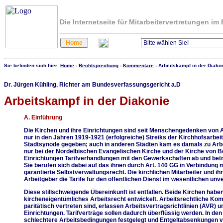
Die Internetseite für Mitarbeitervertretungen i
Sie befinden sich hier:
Home
-
Rechtsprechung
-
Kommentare
- Arbeitskampf in der Diakon
Dr. Jürgen Kühling, Richter am Bundesverfassungsgericht a.D
Arbeitskampf in der Diakonie
A. Einführung
Die Kirchen und ihre Einrichtungen sind seit Menschengedenken von A
nur in den Jahren 1919-1921 (erfolgreiche) Streiks der Kirchhofsarbeite
Stadtsynode gegeben; auch in anderen Städten kam es damals zu Arbe
nur bei der Nordelbischen Evangelischen Kirche und der Kirche von Be
Einrichtungen Tarifverhandlungen mit den Gewerkschaften ab und betr
Sie berufen sich dabei auf das ihnen durch Art. 140 GG in Verbindung
garantierte Selbstverwaltungsrecht. Die kirchlichen Mitarbeiter und 
Arbeitgeber die Tarife für den öffentlichen Dienst im wesentlichen unve
Diese stillschweigende Übereinkunft ist entfallen. Beide Kirchen hab
kircheneigentümliches Arbeitsrecht entwickelt. Arbeitsrechtliche Ko
paritätisch vertreten sind, erlassen Arbeitsvertragsrichtlinien (AVR) 
Einrichtungen. Tarifverträge sollen dadurch überflüssig werden. In den
schlechtere Arbeitsbedingungen festgelegt und Entgeltabsenkungen