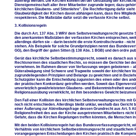
auferlegt werden. Die Kirchen können bei der Gestaltung der kirchliche
Dienstgemeinschaft aller ihrer Mitarbeiter zugrunde legen; dazu gehö
kirchlichen Glaubens- und Sittenlehre". Die Rechtfertigung dafür sieh
Glaubwürdigkeit der Kirchen davon abhängen kann, dass ihre Mitgliede
respektieren. Die Maßstäbe dafür setzt die verfasste Kirche selbst.
3. Kollisionsregeln
Die durch Art. 137 Abs. 3 WRV dem Selbstverwaltungsrecht gesetzte S
den anerkannten Maßstäben der verfassten Kirchen entsprechen, weit
allerdings dürfen sie – darin besteht die erste Kontrollschranke - ni
stehen. Als Beispiele für solche Grundprinzipien nennt das Bundesverf
GG), den Begriff der guten Sitten (§ 138 Abs. 1 BGB) und den ordre pub
Gerät das kirchliche Selbstbestimmungsrecht, soweit es danach aus staa
Rechtsnormen des staatlichen Rechts, so müssen die Gerichte bei 
vornehmen. Im Rahmen dieser von Verfassungs wegen gebotenen – aber
Güterabwägung sind Schwere und Tragweite sowohl der kirchlichen Vo
zugrundeliegenden Prinzipien und Belange zu gewichten und in Bezieh
Schutzgüter kann die Entscheidung zugunsten des einen oder des and
der praktischen Konkordanz getroffen werden. Soweit das Eigenverstän
unverletzlich gewährleisteten Glaubens- und Bekenntnisfreiheit wurzel
Religionsausübung verwirklicht, ist ihm besonderes Gewicht beizume
Den Fall einer Kollision des kirchlichen Selbstverwaltungsrechts mi
noch nicht entschieden. Allerdings bleibt unklar, weshalb das Gericht
einer Äußerung zur Abtreibungsfrage dessen Grundrecht aus Art. 5 Ab
Religionsfreiheit des aus der Kirche ausgetretenen Mitarbeiters nicht 
Gefahr, dass die Kirchen Regelungen treffen könnten, die Menschen in 
Mit den beiden Kollisionsregeln hat das Bundesverfassungsgericht, wi
Verhältnis von kirchlichem Selbstbestimmungsrecht und staatlichem R
vorangegangenen Entscheidungen den Kirchen praktisch die Kompete