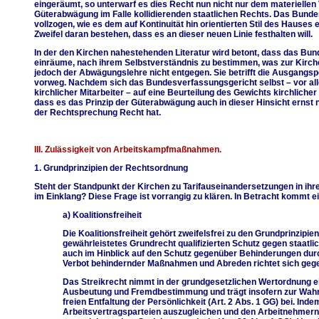
eingeräumt, so unterwarf es dies Recht nun nicht nur dem materiellen
Güterabwägung im Falle kollidierenden staatlichen Rechts. Das Bun
vollzogen, wie es dem auf Kontinuität hin orientierten Stil des Hause
Zweifel daran bestehen, dass es an dieser neuen Linie festhalten will.
In der den Kirchen nahestehenden Literatur wird betont, dass das Bu
einräume, nach ihrem Selbstverständnis zu bestimmen, was zur Kirche 
jedoch der Abwägungslehre nicht entgegen. Sie betrifft die Ausgangs
vorweg. Nachdem sich das Bundesverfassungsgericht selbst – vor al
kirchlicher Mitarbeiter – auf eine Beurteilung des Gewichts kirchlicher
dass es das Prinzip der Güterabwägung auch in dieser Hinsicht ernst 
der Rechtsprechung Recht hat.
III. Zulässigkeit von Arbeitskampfmaßnahmen.
1. Grundprinzipien der Rechtsordnung
Steht der Standpunkt der Kirchen zu Tarifauseinandersetzungen in ih
im Einklang? Diese Frage ist vorrangig zu klären. In Betracht kommt ein
a) Koalitionsfreiheit
Die Koalitionsfreiheit gehört zweifelsfrei zu den Grundprinzipi
gewährleistetes Grundrecht qualifizierten Schutz gegen staatlic
auch im Hinblick auf den Schutz gegenüber Behinderungen durch
Verbot behindernder Maßnahmen und Abreden richtet sich geg
Das Streikrecht nimmt in der grundgesetzlichen Wertordnung e
Ausbeutung und Fremdbestimmung und trägt insofern zur Wahr
freien Entfaltung der Persönlichkeit (Art. 2 Abs. 1 GG) bei. Ind
Arbeitsvertragsparteien auszugleichen und den Arbeitnehme