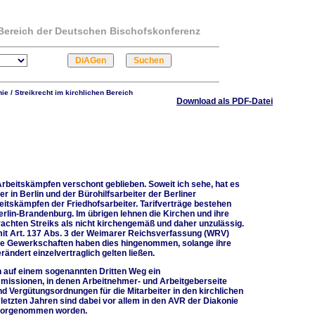
m Bereich der Deutschen Bischofskonferenz
ie / Streikrecht im kirchlichen Bereich
Download als PDF-Datei
rbeitskämpfen verschont geblieben. Soweit ich sehe, hat es
r in Berlin und der Bürohilfsarbeiter der Berliner
itskämpfen der Friedhofsarbeiter. Tarifverträge bestehen
rlin-Brandenburg. Im übrigen lehnen die Kirchen und ihre
achten Streiks als nicht kirchengemäß und daher unzulässig.
 mit Art. 137 Abs. 3 der Weimarer Reichsverfassung (WRV)
ihre Gewerkschaften haben dies hingenommen, solange ihre
rändert einzelvertraglich gelten ließen.
en auf einem sogenannten Dritten Weg ein
mmissionen, in denen Arbeitnehmer- und Arbeitgeberseite
und Vergütungsordnungen für die Mitarbeiter in den kirchlichen
 letzten Jahren sind dabei vor allem in den AVR der Diakonie
 vorgenommen worden.