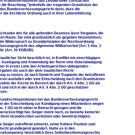
n Arbeitsverhältnisse das Leitbild einer christlichen
rt die Beachtung "jedenfalls der tragenden Grundsätze der
t das Bundesverfassungsgericht darin, dass die
r die kirchliche Ordnung auch in ihrer Lebensführung
chranke des für alle geltenden Gesetzes lässt Vorgaben, die
en Raum. Sie sind grundsätzlich als gegeben hinzunehmen;
cht im Widerspruch zu Grundprinzipien der Rechtsordnung
assungsgericht das allgemeine Willkürverbot (Art. 3 Abs. 1
lic (Art. 30 EGBGB).
tlicher Sicht beachtlich ist, in Konflikt mit einschlägigen
der Auslegung und Anwendung der Norm eine Güterabwägung
 in erster Linie den Arbeitsgerichten obliegenden -
rgaben als auch der dem staatlichen Recht
ung zu setzen. Je nach Gewicht und Tragweite der betroffenen
eren ausfallen oder eine Entscheidung nach den Grundsätzen
dnis der Kirche im Bereich der durch Art. 4 Abs. 1 GG als
t und sich in der durch Art. 4 Abs. 2 GG geschützten
ssen.
t Grundrechtspositionen hat das Bundesverfassungsgericht
 bei der Entscheidung zur Kündigung eines Mitarbeiters wegen
s. 1 GG nicht näher in Betracht gezogen und die
berücksichtigt hat. Geiger meint noch, es bestehe keinerlei
ihren Grundrechten verletzten oder beeinträchtigten.
e Geiger zutreffend anmerkt, seine frühere Position zum
echt grundlegend geändert. Hatte es in den
nzkompetenz hinsichtlich ihres Selbstbestimmungsrechts