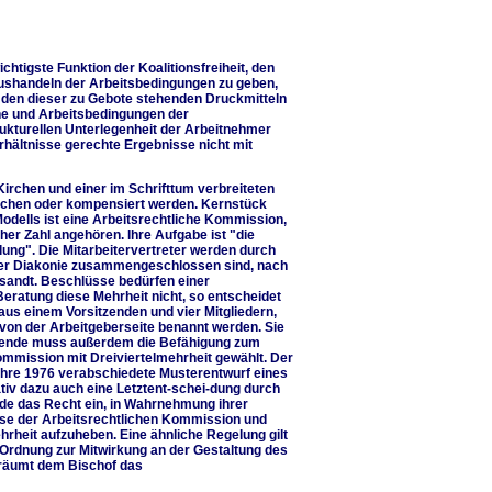
chtigste Funktion der Koalitionsfreiheit, den
ushandeln der Arbeitsbedingungen zu geben,
 den dieser zu Gebote stehenden Druckmitteln
ne und Arbeitsbedingungen der
ukturellen Unterlegenheit der Arbeitnehmer
rhältnisse gerechte Ergebnisse nicht mit
Kirchen und einer im Schrifttum verbreiteten
ichen oder kompensiert werden. Kernstück
odells ist eine Arbeitsrechtliche Kommission,
cher Zahl angehören. Ihre Aufgabe ist "die
ung". Die Mitarbeitervertreter werden durch
 der Diakonie zusammengeschlossen sind, nach
ntsandt. Beschlüsse bedürfen einer
 Beratung diese Mehrheit nicht, so entscheidet
us einem Vorsitzenden und vier Mitgliedern,
von der Arbeitgeberseite benannt werden. Sie
tzende muss außerdem die Befähigung zum
ommission mit Dreiviertelmehrheit gewählt. Der
ahre 1976 verabschiedete Musterentwurf eines
tiv dazu auch eine Letztent-schei-dung durch
e das Recht ein, in Wahrnehmung ihrer
se der Arbeitsrechtlichen Kommission und
hrheit aufzuheben. Eine ähnliche Regelung gilt
 Ordnung zur Mitwirkung an der Gestaltung des
 räumt dem Bischof das