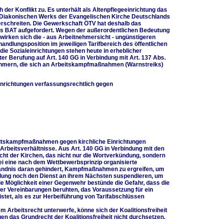
der Konflikt zu. Es unterhält als Altenpflegeeinrichtung das
es Diakonischen Werks der Evangelischen Kirche Deutschlands
terschreiten. Die Gewerkschaft ÖTV hat deshalb das
es BAT aufgefordert. Wegen der außerordentlichen Bedeutung
irken sich die - aus Arbeitnehmersicht - ungünstigeren
ndlungsposition im jeweiligen Tarifbereich des öffentlichen
die Sozialeinrichtungen stehen heute in erheblicher
r Berufung auf Art. 140 GG in Verbindung mit Art. 137 Abs.
nehmern, die sich an Arbeitskampfmaßnahmen (Warnstreiks)
Einrichtungen verfassungsrechtlich gegen
beitskampfmaßnahmen gegen kirchliche Einrichtungen
r Arbeitsverhältnisse. Aus Art. 140 GG in Verbindung mit den
ht der Kirchen, das nicht nur die Wortverkündung, sondern
sei eine nach dem Wettbewerbsprinzip organisierte
tändnis daran gehindert, Kampfmaßnahmen zu ergreifen, um
dung noch den Dienst an ihrem Nächsten suspendieren, um
e Möglichkeit einer Gegenwehr bestünde die Gefahr, dass die
er Vereinbarungen beruhten, das Voraussetzung für ein
istet, als es zur Herbeiführung von Tarifabschlüssen
m Arbeitsrecht unterwerfe, könne sich der Koalitionsfreiheit
en das Grundrecht der Koalitionsfreiheit nicht durchsetzen.