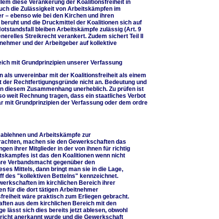
llem diese Verankerung der Koalitionsfreiheit in
uch die Zulässigkeit von Arbeitskämpfen im
er – ebenso wie bei den Kirchen und ihren
beruht und die Druckmittel der Koalitionen sich auf
tstandsfall bleiben Arbeitskämpfe zulässig (Art. 9
nerelles Streikrecht verankert. Zudem sichert Teil II
tnehmer und der Arbeitgeber auf kollektive
eich mit Grundprinzipien unserer Verfassung
 als unvereinbar mit der Koalitionsfreiheit als einem
t der Rechtfertigungsgründe nicht an. Bedeutung und
 in diesem Zusammenhang unerheblich. Zu prüfen ist
 so weit Rechnung tragen, dass ein staatliches Verbot
ar mit Grundprinzipien der Verfassung oder dem ordre
n ablehnen und Arbeitskämpfe zur
trachten, machen sie den Gewerkschaften das
gen ihrer Mitglieder in der von ihnen für richtig
tskampfes ist das den Koalitionen wenn nicht
 ihre Verbandsmacht gegenüber den
ses Mittels, dann bringt man sie in die Lage,
f des "kollektiven Bettelns" kennzeichnet.
erkschaften im kirchlichen Bereich ihrer
n für die dort tätigen Arbeitnehmer
sfreiheit wäre praktisch zum Erliegen gebracht.
aften aus dem kirchlichen Bereich mit den
 lässt sich dies bereits jetzt ablesen, obwohl
richt anerkannt wurde und die Gewerkschaft