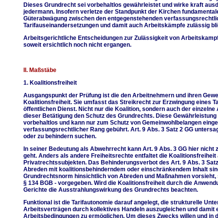
Dieses Grundrecht sei vorbehaltlos gewährleistet und wirke kraft aus
jedermann. Insofern verletze der Standpunkt der Kirchen fundamentale
Güterabwägung zwischen den entgegenstehenden verfassungsrechtlic
Tarifauseinandersetzungen und damit auch Arbeitskämpfe zulässig bl
Arbeitsgerichtliche Entscheidungen zur Zulässigkeit von Arbeitskam
soweit ersichtlich noch nicht ergangen.
II. Maßstäbe
1. Koalitionsfreiheit
Ausgangspunkt der Prüfung ist die den Arbeitnehmern und ihren Gewer
Koalitionsfreiheit. Sie umfasst das Streikrecht zur Erzwingung eines T
öffentlichen Dienst. Nicht nur die Koalition, sondern auch der einzelne 
dieser Betätigung den Schutz des Grundrechts. Diese Gewährleistung i
vorbehaltlos und kann nur zum Schutz von Gemeinwohlbelangen eing
verfassungsrechtlicher Rang gebührt. Art. 9 Abs. 3 Satz 2 GG untersag
oder zu behindern suchen.
In seiner Bedeutung als Abwehrrecht kann Art. 9 Abs. 3 GG hier nicht 
geht. Anders als andere Freiheitsrechte entfaltet die Koalitionsfreihe
Privatrechtssubjekten. Das Behinderungsverbot des Art. 9 Abs. 3 Satz
Abreden mit koalitionsbehinderndem oder einschränkendem Inhalt sind i
Grundrechtsnorm hinsichtlich von Abreden und Maßnahmen vorsieht, si
§ 134 BGB - vorgegeben. Wird die Koalitionsfreiheit durch die Anwendu
Gerichte die Ausstrahlungswirkung des Grundrechts beachten.
Funktional ist die Tarifautonomie darauf angelegt, die strukturelle U
Arbeitsverträgen durch kollektives Handeln auszugleichen und damit
Arbeitsbedingungen zu ermöglichen. Um dieses Zwecks willen und in