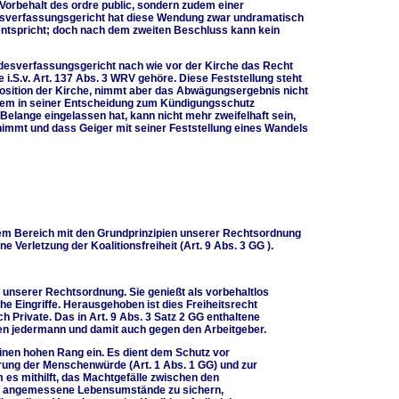
 Vorbehalt des ordre public, sondern zudem einer
desverfassungsgericht hat diese Wendung zwar undramatisch
s entspricht; doch nach dem zweiten Beschluss kann kein
ndesverfassungsgericht nach wie vor der Kirche das Recht
i.S.v. Art. 137 Abs. 3 WRV gehöre. Diese Feststellung steht
position der Kirche, nimmt aber das Abwägungsergebnis nicht
lem in seiner Entscheidung zum Kündigungsschutz
 Belange eingelassen hat, kann nicht mehr zweifelhaft sein,
nimmt und dass Geiger mit seiner Feststellung eines Wandels
rem Bereich mit den Grundprinzipien unserer Rechtsordnung
e Verletzung der Koalitionsfreiheit (Art. 9 Abs. 3 GG ).
en unserer Rechtsordnung. Sie genießt als vorbehaltlos
he Eingriffe. Herausgehoben ist dies Freiheitsrecht
 Private. Das in Art. 9 Abs. 3 Satz 2 GG enthaltene
en jedermann und damit auch gegen den Arbeitgeber.
inen hohen Rang ein. Es dient dem Schutz vor
ung der Menschenwürde (Art. 1 Abs. 1 GG) und zur
em es mithilft, das Machtgefälle zwischen den
rn angemessene Lebensumstände zu sichern,