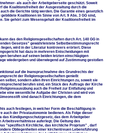
tnehmer- als auch der Arbeitgeberseite geschützt. Soweit
f die Koalitionsfreiheit der Ausgestaltung durch die
ch die Gerichte tätig werden. Die Garantie eines gesetzlich
gebildete Koalitionen im Sinne von Art. 9 Abs. 3 GG sind,
e. Sie gehört zum Wesensgehalt der Koalitionsfreiheit im
kann das den Religionsgesellschaften durch Art. 140 GG in
eltenden Gesetzes" gewährleistete Selbstbestimmungsrecht
egen, wird in der Literatur kontrovers erörtert. Diese
ngsgericht hat dazu in mehreren Entscheidungen mit
en beruhen auf seinen beiden letzten einschlägigen
tslage wiedergeben und überwiegend auf Zustimmung gestoßen
funktional auf die Inanspruchnahme des Grundrechts der
mungsrecht der Religionsgesellschaften genießt
n selbst, sondern allen ihren Einrichtungen zu, soweit sie
ntsprechend berufen sind, ein Stück des Auftrags der Kirche
eligionsausübung auch die Freiheit zur Entfaltung und
liebe eine wesentliche Aufgabe der Christen und wird von
 Simeonsstift sind danach Einrichtungen, die dem
ts auch festlegen, in welcher Form die Beschäftigung in
ere auch der Privatautonomie bedienen. Als Folge dieser
etwa das Kündigungsschutzgesetz, das dem Arbeitgeber
Arbeitsverhältnisse auferlegt. Die Geltung des
s "spezifisch Kirchliche, das kirchliche Proprium" , darf
sondere Obliegenheiten einer kirchentreuen Lebensführung