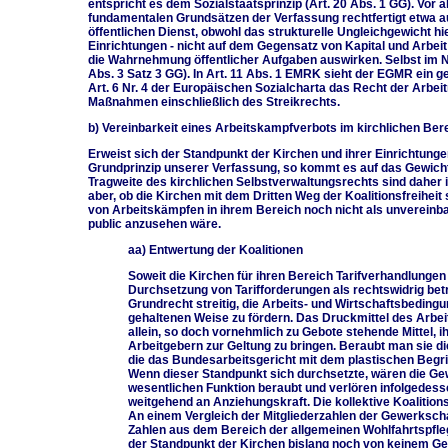
entspricht es dem Sozialstaatsprinzip (Art. 20 Abs. 1 GG). Vor a
fundamentalen Grundsätzen der Verfassung rechtfertigt etwa a
öffentlichen Dienst, obwohl das strukturelle Ungleichgewicht hi
Einrichtungen - nicht auf dem Gegensatz von Kapital und Arbeit 
die Wahrnehmung öffentlicher Aufgaben auswirken. Selbst im No
Abs. 3 Satz 3 GG). In Art. 11 Abs. 1 EMRK sieht der EGMR ein ge
Art. 6 Nr. 4 der Europäischen Sozialcharta das Recht der Arbei
Maßnahmen einschließlich des Streikrechts.
b) Vereinbarkeit eines Arbeitskampfverbots im kirchlichen Ber
Erweist sich der Standpunkt der Kirchen und ihrer Einrichtungen
Grundprinzip unserer Verfassung, so kommt es auf das Gewich
Tragweite des kirchlichen Selbstverwaltungsrechts sind daher
aber, ob die Kirchen mit dem Dritten Weg der Koalitionsfreiheit
von Arbeitskämpfen in ihrem Bereich noch nicht als unvereinb
public anzusehen wäre.
aa) Entwertung der Koalitionen
Soweit die Kirchen für ihren Bereich Tarifverhandlunge
Durchsetzung von Tarifforderungen als rechtswidrig be
Grundrecht streitig, die Arbeits- und Wirtschaftsbedingun
gehaltenen Weise zu fördern. Das Druckmittel des Arbei
allein, so doch vornehmlich zu Gebote stehende Mittel,
Arbeitgebern zur Geltung zu bringen. Beraubt man sie die
die das Bundesarbeitsgericht mit dem plastischen Begrif
Wenn dieser Standpunkt sich durchsetzte, wären die Gew
wesentlichen Funktion beraubt und verlören infolgedesse
weitgehend an Anziehungskraft. Die kollektive Koalition
An einem Vergleich der Mitgliederzahlen der Gewerksch
Zahlen aus dem Bereich der allgemeinen Wohlfahrtspflege
der Standpunkt der Kirchen bislang noch von keinem Ge