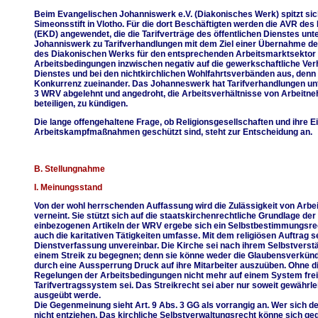
Beim Evangelischen Johanniswerk e.V. (Diakonisches Werk) spitzt sich 
Simeonsstift in Vlotho. Für die dort Beschäftigten werden die AVR d
(EKD) angewendet, die die Tarifverträge des öffentlichen Dienstes un
Johanniswerk zu Tarifverhandlungen mit dem Ziel einer Übernahme d
des Diakonischen Werks für den entsprechenden Arbeitsmarktsektor w
Arbeitsbedingungen inzwischen negativ auf die gewerkschaftliche Verha
Dienstes und bei den nichtkirchlichen Wohlfahrtsverbänden aus, denn 
Konkurrenz zueinander. Das Johanneswerk hat Tarifverhandlungen unte
3 WRV abgelehnt und angedroht, die Arbeitsverhältnisse von Arbeit
beteiligen, zu kündigen.
Die lange offengehaltene Frage, ob Religionsgesellschaften und ihre 
Arbeitskampfmaßnahmen geschützt sind, steht zur Entscheidung an.
B. Stellungnahme
I. Meinungsstand
Von der wohl herrschenden Auffassung wird die Zulässigkeit von Ar
verneint. Sie stützt sich auf die staatskirchenrechtliche Grundlage de
einbezogenen Artikeln der WRV ergebe sich ein Selbstbestimmungsrec
auch die karitativen Tätigkeiten umfasse. Mit dem religiösen Auftrag 
Dienstverfassung unvereinbar. Die Kirche sei nach ihrem Selbstvers
einem Streik zu begegnen; denn sie könne weder die Glaubensverkün
durch eine Aussperrung Druck auf ihre Mitarbeiter auszuüben. Ohne di
Regelungen der Arbeitsbedingungen nicht mehr auf einem System frei
Tarifvertragssystem sei. Das Streikrecht sei aber nur soweit gewährle
ausgeübt werde.
Die Gegenmeinung sieht Art. 9 Abs. 3 GG als vorrangig an. Wer sich de
nicht entziehen. Das kirchliche Selbstverwaltungsrecht könne sich geg