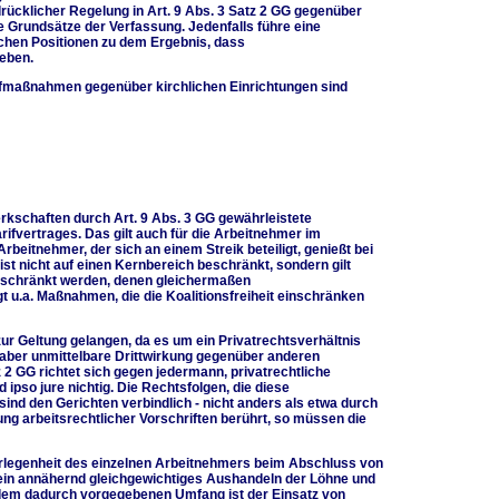
drücklicher Regelung in Art. 9 Abs. 3 Satz 2 GG gegenüber
 Grundsätze der Verfassung. Jedenfalls führe eine
hen Positionen zu dem Ergebnis, dass
ieben.
pfmaßnahmen gegenüber kirchlichen Einrichtungen sind
kschaften durch Art. 9 Abs. 3 GG gewährleistete
arifvertrages. Das gilt auch für die Arbeitnehmer im
Arbeitnehmer, der sich an einem Streik beteiligt, genießt bei
st nicht auf einen Kernbereich beschränkt, sondern gilt
eschränkt werden, denen gleichermaßen
t u.a. Maßnahmen, die die Koalitionsfreiheit einschränken
zur Geltung gelangen, da es um ein Privatrechtsverhältnis
it aber unmittelbare Drittwirkung gegenüber anderen
 2 GG richtet sich gegen jedermann, privatrechtliche
pso jure nichtig. Die Rechtsfolgen, die diese
nd den Gerichten verbindlich - nicht anders als etwa durch
ng arbeitsrechtlicher Vorschriften berührt, so müssen die
nterlegenheit des einzelnen Arbeitnehmers beim Abschluss von
 ein annähernd gleichgewichtiges Aushandeln der Löhne und
 dem dadurch vorgegebenen Umfang ist der Einsatz von