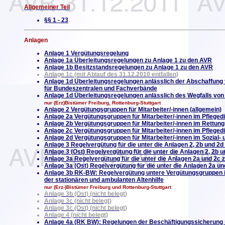
Allgemeiner Teil
§§ 1 - 23
Anlagen
Anlage 1 Vergütungsregelung
Anlage 1a Überleitungsregelungen zu Anlage 1 zu den AVR
Anlage 1b Besitzstandsregelungen zu Anlage 1 zu den AVR
Anlage 1c (mit Ablauf des 31.12.2010 entfallen)
Anlage 1d Überleitungsregelungen anlässlich der Abschaffung
für Bundeszentralen und Fachverbände
Anlage 1d
Überleitungsregelungen anlässlich des Wegfalls vo
nur (Erz)Bistümer Freiburg, Rottenburg-Stuttgart
Anlage 2 Vergütungsgruppen für Mitarbeiter/-innen (allgemein)
Anlage 2a Vergütungsgruppen für Mitarbeiter/-innen im Pflegedi
Anlage 2b Vergütungsgruppen für Mitarbeiter/-innen im Rettun
Anlage 2c Vergütungsgruppen für Mitarbeiter/-innen im Pfleged
Anlage 2d Vergütungsgruppen für Mitarbeiter/-innen im Sozial-
Anlage 3 Regelvergütung für die unter die Anlagen 2, 2b und 2d
Anlage 3 (Ost) Regelvergütung für die unter die Anlagen 2, 2b u
Anlage 3a Regelvergütung für die unter die Anlagen 2a und 2c z
Anlage 3a (Ost) Regelvergütung für die unter die Anlagen 2a un
Anlage 3b
RK-BW: Regelvergütung untere Vergütungsgruppen 
der stationären und ambulanten Altenhilfe
nur (Erz-)Bistümer Freiburg und Rottenburg-Stuttgart
Anlage 3b (Ost) (nicht belegt)
Anlage 3c (nicht belegt)
Anlage 3c (Ost) (nicht belegt)
Anlage 4 (nicht belegt)
Anlage 4a (RK BW): Regelungen der Beschäftigungssicherung 