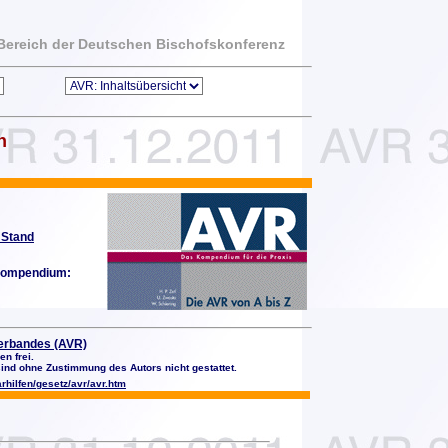
m Bereich der Deutschen Bischofskonferenz
n
 Stand
ompendium:
verbandes (AVR)
n frei.
d ohne Zustimmung des Autors nicht gestattet.
rhilfen/gesetz/avr/avr.htm