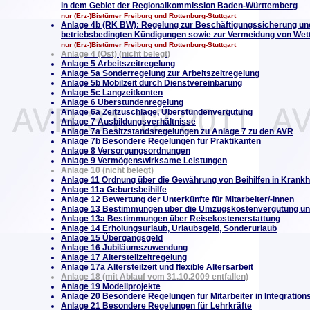
in dem Gebiet der Regionalkommission Baden-Württemberg
nur (Erz-)Bistümer Freiburg und Rottenburg-Stuttgart
Anlage 4b (RK BW): Regelung zur Beschäftigungssicherung u
betriebsbedingten Kündigungen sowie zur Vermeidung von Wett
nur (Erz-)Bistümer Freiburg und Rottenburg-Stuttgart
Anlage 4 (Ost) (nicht belegt)
Anlage 5 Arbeitszeitregelung
Anlage 5a Sonderregelung zur Arbeitszeitregelung
Anlage 5b Mobilzeit durch Dienstvereinbarung
Anlage 5c Langzeitkonten
Anlage 6 Überstundenregelung
Anlage 6a Zeitzuschläge, Überstundenvergütung
Anlage 7 Ausbildungsverhältnisse
Anlage 7a Besitzstandsregelungen zu Anlage 7 zu den AVR
Anlage 7b Besondere Regelungen für Praktikanten
Anlage 8 Versorgungsordnungen
Anlage 9 Vermögenswirksame Leistungen
Anlage 10 (nicht belegt)
Anlage 11 Ordnung über die Gewährung von Beihilfen in Krankhe
Anlage 11a Geburtsbeihilfe
Anlage 12 Bewertung der Unterkünfte für Mitarbeiter/-innen
Anlage 13 Bestimmungen über die Umzugskostenvergütung un
Anlage 13a Bestimmungen über Reisekostenerstattung
Anlage 14 Erholungsurlaub, Urlaubsgeld, Sonderurlaub
Anlage 15 Übergangsgeld
Anlage 16 Jubiläumszuwendung
Anlage 17 Altersteilzeitregelung
Anlage 17a Altersteilzeit und flexible Altersarbeit
Anlage 18 (mit Ablauf vom 31.10.2009 entfallen)
Anlage 19 Modellprojekte
Anlage 20 Besondere Regelungen für Mitarbeiter in Integration
Anlage 21 Besondere Regelungen für Lehrkräfte