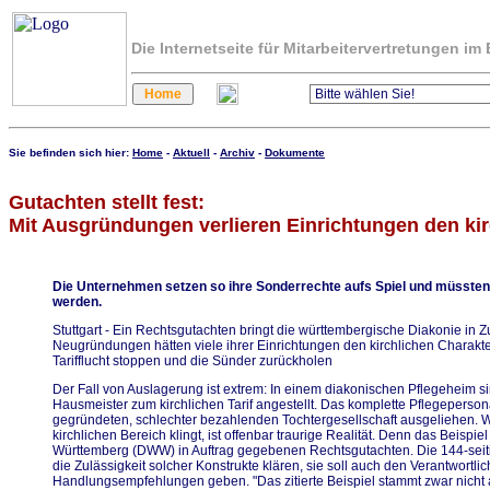
Die Internetseite für Mitarbeitervertretungen i
Sie befinden sich hier:
Home
-
Aktuell
-
Archiv
-
Dokumente
Gutachten stellt fest:
Mit Ausgründungen verlieren Einrichtungen den kir
Die Unternehmen setzen so ihre Sonderrechte aufs Spiel und müsst
werden.
Stuttgart - Ein Rechtsgutachten bringt die württembergische Diakonie in
Neugründungen hätten viele ihrer Einrichtungen den kirchlichen Charakter v
Tarifflucht stoppen und die Sünder zurückholen
Der Fall von Auslagerung ist extrem: In einem diakonischen Pflegeheim s
Hausmeister zum kirchlichen Tarif angestellt. Das komplette Pflegeperso
gegründeten, schlechter bezahlenden Tochtergesellschaft ausgeliehen.
kirchlichen Bereich klingt, ist offenbar traurige Realität. Denn das Beisp
Württemberg (DWW) in Auftrag gegebenen Rechtsgutachten. Die 144-seitige 
die Zulässigkeit solcher Konstrukte klären, sie soll auch den Verantwort
Handlungsempfehlungen geben. "Das zitierte Beispiel stammt zwar nicht a