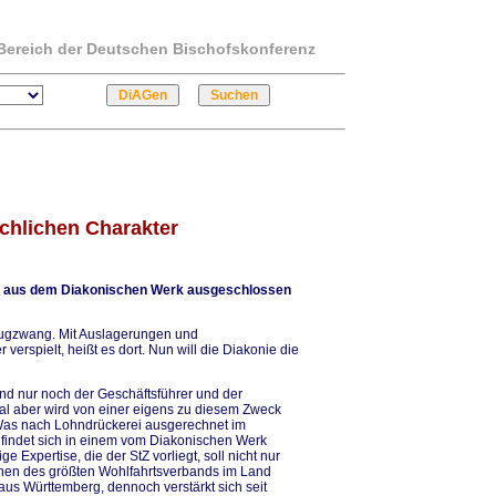
m Bereich der Deutschen Bischofskonferenz
chlichen Charakter
en aus dem Diakonischen Werk ausgeschlossen
 Zugzwang. Mit Auslagerungen und
erspielt, heißt es dort. Nun will die Diakonie die
ind nur noch der Geschäftsführer und der
nal aber wird von einer eigens zu diesem Zweck
 Was nach Lohndrückerei ausgerechnet im
iel findet sich in einem vom Diakonischen Werk
Expertise, die der StZ vorliegt, soll nicht nur
lichen des größten Wohlfahrtsverbands im Land
us Württemberg, dennoch verstärkt sich seit