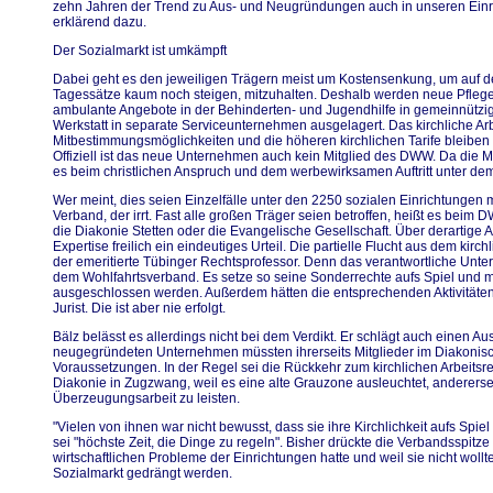
zehn Jahren der Trend zu Aus- und Neugründungen auch in unseren Einr
erklärend dazu.
Der Sozialmarkt ist umkämpft
Dabei geht es den jeweiligen Trägern meist um Kostensenkung, um auf 
Tagessätze kaum noch steigen, mitzuhalten. Deshalb werden neue Pflege
ambulante Angebote in der Behinderten- und Jugendhilfe in gemeinnütz
Werkstatt in separate Serviceunternehmen ausgelagert. Das kirchliche Arb
Mitbestimmungsmöglichkeiten und die höheren kirchlichen Tarife bleiben 
Offiziell ist das neue Unternehmen auch kein Mitglied des DWW. Da die M
es beim christlichen Anspruch und dem werbewirksamen Auftritt unter d
Wer meint, dies seien Einzelfälle unter den 2250 sozialen Einrichtungen 
Verband, der irrt. Fast alle großen Träger seien betroffen, heißt es bei
die Diakonie Stetten oder die Evangelische Gesellschaft. Über derartige Akti
Expertise freilich ein eindeutiges Urteil. Die partielle Flucht aus dem kirc
der emeritierte Tübinger Rechtsprofessor. Denn das verantwortliche Unt
dem Wohlfahrtsverband. Es setze so seine Sonderrechte aufs Spiel und
ausgeschlossen werden. Außerdem hätten die entsprechenden Aktivitäten
Jurist. Die ist aber nie erfolgt.
Bälz belässt es allerdings nicht bei dem Verdikt. Er schlägt auch einen Au
neugegründeten Unternehmen müssten ihrerseits Mitglieder im Diakonis
Voraussetzungen. In der Regel sei die Rückkehr zum kirchlichen Arbeitsrec
Diakonie in Zugzwang, weil es eine alte Grauzone ausleuchtet, andererseits
Überzeugungsarbeit zu leisten.
"Vielen von ihnen war nicht bewusst, dass sie ihre Kirchlichkeit aufs Spiel
sei "höchste Zeit, die Dinge zu regeln". Bisher drückte die Verbandsspitze
wirtschaftlichen Probleme der Einrichtungen hatte und weil sie nicht woll
Sozialmarkt gedrängt werden.