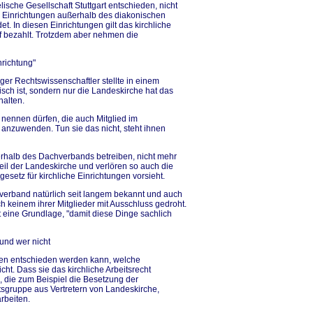
ische Gesellschaft Stuttgart entschieden, nicht
 Einrichtungen außerhalb des diakonischen
 In diesen Einrichtungen gilt das kirchliche
rif bezahlt. Trotzdem aber nehmen die
nrichtung"
ger Rechtswissenschaftler stellte in einem
nisch ist, sondern nur die Landeskirche hat das
halten.
 nennen dürfen, die auch Mitglied im
t anzuwenden. Tun sie das nicht, steht ihnen
erhalb des Dachverbands betreiben, nicht mehr
eil der Landeskirche und verlören so auch die
esetz für kirchliche Einrichtungen vorsieht.
erband natürlich seit langem bekannt und auch
och keinem ihrer Mitglieder mit Ausschluss gedroht.
t eine Grundlage, "damit diese Dinge sachlich
und wer nicht
nen entschieden werden kann, welche
t. Dass sie das kirchliche Arbeitsrecht
, die zum Beispiel die Besetzung der
eitsgruppe aus Vertretern von Landeskirche,
rbeiten.