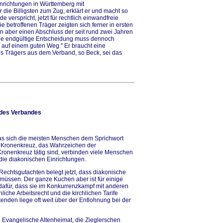
nrichtungen in Württemberg mit
die Billigsten zum Zug, erklärt er und macht so
e verspricht, jetzt für rechtlich einwandfreie
betroffenen Träger zeigten sich ferner in ersten
n aber einen Abschluss der seit rund zwei Jahren
Die endgültige Entscheidung muss dennoch
nd auf einem guten Weg." Er braucht eine
s Trägers aus dem Verband, so Beck, sei das
 des Verbandes
 was sich die meisten Menschen dem Sprichwort
as Kronenkreuz, das Wahrzeichen der
Kronenkreuz tätig sind, verbinden viele Menschen
die diakonischen Einrichtungen.
echtsgutachten belegt jetzt, dass diakonische
müssen. Der ganze Kuchen aber ist für einige
 dafür, dass sie im Konkurrenzkampf mit anderen
hliche Arbeitsrecht und die kirchlichen Tarife
nden liege oft weit über der Entlohnung bei der
 Evangelische Altenheimat, die Zieglerschen