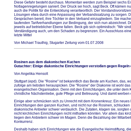
Diese Gefahr besteht durchaus. Momentan werden zum Beispiel sechs Ei
Notlagenregelungen saniert. Der Druck sei hoch, sagt Beck. Oft kämen nur 
auch die Politik für die Entwicklung verantwortlich. Der Vorstandsvorsitzend
Lösungen etwa durch eine Anpassung der Verbandssatzung zu sorgen. Die 
Gesprächen bereit, ihre Töchter in den Verband einzugliedern. Sie mache
laufenden Tarifverhandlungen zur Bedingung, der sich nun abzeichnet. 
jeweils auf betrieblicher Ebene fallen. Beck gib sich optimistisch: "Wir si
Verständigung auch, um den Schaden zu begrenzen. Ein Ausschluss eine
letzte Mittel
Von Michael Trauthig, Stugarter Zeitung vom 01.07.2008
Rosinen aus dem diakonischen Kuchen
Gutachter: Einige diakonische Einrichtungen verstoßen gegen Regeln
Von Angelika Hensolt
Stuttgart (epd). Die "Rosine" ist bekanntlich das Beste am Kuchen, das,
zufolge am liebsten herauspicken. Die "Rosine" der Diakonie ist wohl d
evangelischen Organisation. Denn mit den Einrichtungen, die unter dem 
christliche Nächstenliebe, gute Pflege und Betreuung. Und damit werben 
Einige aber schmücken sich zu Unrecht mit dem Kronenkreuz. Ein neues R
Einrichtungen den ganzen Kuchen, und nicht nur die Rosinen, schlucken 
diakonische Anbieter schwer verdaulich. Die Zutaten, klagen sie, sorgten
nicht kirchlichen Einrichtungen nicht mithalten könnten. Vor allem das kirc
liegen den Anbietern schwer im Magen. Denn die Bezahlung der Mitarbeite
Konkurrenz.
Deshalb haben sich Einrichtungen wie die Evangelische Heimstiftung, die