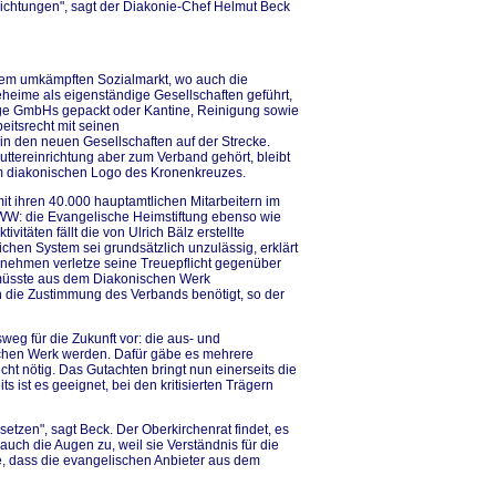
ichtungen", sagt der Diakonie-Chef Helmut Beck
dem umkämpften Sozialmarkt, wo auch die
heime als eigenständige Gesellschaften geführt,
ige GmbHs gepackt oder Kantine, Reinigung sowie
eitsrecht mit seinen
in den neuen Gesellschaften auf der Strecke.
uttereinrichtung aber zum Verband gehört, bleibt
em diakonischen Logo des Kronenkreuzes.
mit ihren 40.000 hauptamtlichen Mitarbeitern im
m DWW: die Evangelische Heimstiftung ebenso wie
vitäten fällt die von Ulrich Bälz erstellte
hlichen System sei grundsätzlich unzulässig, erklärt
ernehmen verletze seine Treuepflicht gegenüber
 müsste aus dem Diakonischen Werk
 die Zustimmung des Verbands benötigt, so der
sweg für die Zukunft vor: die aus- und
chen Werk werden. Dafür gäbe es mehrere
ht nötig. Das Gutachten bringt nun einerseits die
 ist es geeignet, bei den kritisierten Trägern
 setzen", sagt Beck. Der Oberkirchenrat findet, es
 auch die Augen zu, weil sie Verständnis für die
te, dass die evangelischen Anbieter aus dem