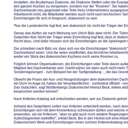
Anstalten, die Bruderhaus Diakonie, die Diakonie Stetten oder die Evangel
den ganzen Kuchen zu verspeisen, sondern nur die "Rosinen": Sie haben
Dachverbands neu gegründet oder Teile ihres Unternehmens ausgegründet.
Arbeitsrecht nicht, die Mitarbeiter werden auch nicht nach kirchlichem Ta
Einrichtungen für sich in Anspruch, diakonisch zu sein.
"Nur die Landeskirche legt fest, wer diakonisch ist, nicht der Träger der Ei
Genau das dürfen sie nach Meinung von Ulrich Bälz aber nicht. Der Tübin
Gutachten fest: Nicht der Träger einer Einrichtung legt fest, dass er diako
Recht dazu. Und dafür müssen sich die Einrichtungen an die Spielregeln 
Die schreiben nach Bälz vor, dass sich nur die Einrichtungen "diakonisch"
Dachverband seien. Und die seien verpflichtet, das kirchliche Arbeitsrech
weder ein Stück des diakonischen Kuchens noch seine Rosinen zu.
Folglich können Organisationen, die Einrichtungen oder Teile davon auß
Mitglied des Dachverbands sein. Damit wären sie dann auch nicht mehr T
Sonderregelungen - zum Beispiel bei der Tarifgestaltung - , die das Grundg
Obwohl die Praxis der Aus- und Neugründungen dem diakonischen Dachv
ein Dorn im Auge ist, haben die Verantwortlichen - zumindest offiziell - n
Das Gutachten, sagt Württembergs Diakoniechef Helmut Beck, liefere jetz
besprochen werden können".
Nach Kriterien-Katalog soll entschieden werden, wer zur Diakonie gehört 
Anhand des Gutachtens sollen nun Kriterien entwickelt werden, nach de
Einrichtungen sich mit dem Kronenkreuz schmücken dürfen und welche nich
anwenden, sei ein Kriterium, "aber es gibt auch noch weitere Regelungen
Aufsichtsgremien betreffen", erklärt Beck. Bis in den Herbst soll eine Arb
Diakonischem Werk und Einrichtungen einen solchen Kriterienkatalog era