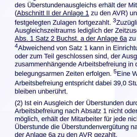
des Überstundenausgleichs erhält der Mit
(
Abschnitt II der Anlage 1
zu den AVR) un
3
festgelegten Zulagen fortgezahlt.
Zuzügl
Ausgleichszeitraums lediglich der Zeitzus
Abs. 1 Satz 2 Buchst. a der Anlage 6a
zu 
4
Abweichend von Satz 1 kann in Einricht
oder zum Teil geschlossen sind, der Ausg
zusammenhängende Arbeitsbefreiung in d
5
belegungsarmen Zeiten erfolgen.
Eine W
Arbeitsbefreiung entspricht dabei 39,0 S
bleiben unberührt.
(2) Ist ein Ausgleich der Überstunden du
Arbeitsbefreiung nach Absatz 1 nicht ode
möglich, erhält der Mitarbeiter für jede n
Überstunde die Überstundenvergütung n
der Anlage 6a
zu den AVR gezahlt.