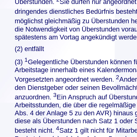
Überstunden.
Sie dürfen nur angeordne
dringendes dienstliches Bedürfnis besteh
möglichst gleichmäßig zu Überstunden 
die Notwendigkeit von Überstunden vorau
spätestens am Vortag angekündigt werde
(2) entfällt
1
(3)
Gelegentliche Überstunden können f
Arbeitstage innerhalb eines Kalendermon
2
Vorgesetzten angeordnet werden.
Ander
den Dienstgeber oder seinen Bevollmächtig
3
anzuordnen.
Ein Anspruch auf Überstun
Arbeitsstunden, die über die regelmäßige A
Abs. 4 der Anlage 5 zu den AVR) hinaus 
diese als Überstunden nach Satz 1 oder 
4
besteht nicht.
Satz 1 gilt nicht für Mitarb